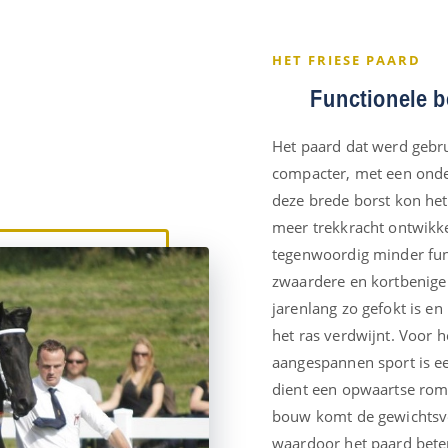
HET FRIESE PAARD
Functionele 
Het paard dat werd gebr
compacter, met een onde
deze brede borst kon het 
meer trekkracht ontwikk
tegenwoordig minder func
zwaardere en kortbenige
jarenlang zo gefokt is en
het ras verdwijnt. Voor h
aangespannen sport is ee
dient een opwaartse rom
bouw komt de gewichtsve
waardoor het paard beter