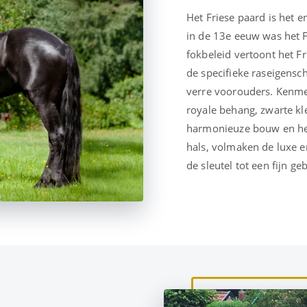
Het Friese paard is het 
in de 13e eeuw was het 
fokbeleid vertoont het F
de specifieke raseigens
verre voorouders. Kenmer
royale behang, zwarte kl
harmonieuze bouw en het
hals, volmaken de luxe en
de sleutel tot een fijn ge