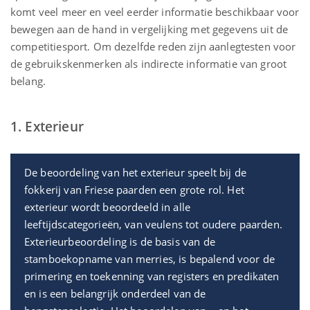
komt veel meer en veel eerder informatie beschikbaar voor
bewegen aan de hand in vergelijking met gegevens uit de
competitiesport. Om dezelfde reden zijn aanlegtesten voor
de gebruikskenmerken als indirecte informatie van groot
belang.
1. Exterieur
De beoordeling van het exterieur speelt bij de
fokkerij van Friese paarden een grote rol. Het
exterieur wordt beoordeeld in alle
leeftijdscategorieën, van veulens tot oudere paarden.
Exterieurbeoordeling is de basis van de
stamboekopname van merries, is bepalend voor de
primering en toekenning van registers en predikaten
en is een belangrijk onderdeel van de