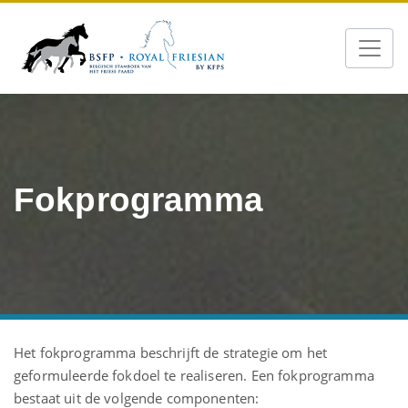
Fokprogramma
Het fokprogramma beschrijft de strategie om het
geformuleerde fokdoel te realiseren. Een fokprogramma
bestaat uit de volgende componenten: